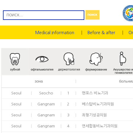
Medical Information
Before & after
On
зона
больни
Seoul
Seocho
1
맨포스 비뇨기과
Seoul
Gangnam
2
베스탑비뇨기과의원
Seoul
Gangnam
3
최형기성공의원
Seoul
Gangnam
4
연세합동비뇨기과의원