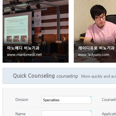
Seoul
Gangnam
29
연세우노비뇨기과
Seoul
Gangnam
30
늘푸른비뇨기과의원 강남점
Seoul
Gangnam
31
코넬비뇨기과의원
Seoul
Gangnam
32
퍼펙트비뇨기과의원
Seoul
Gangnam
33
압구정 LJ비뇨기과
Seoul
Seocho
34
길맨비뇨기과의원 사당점
Seoul
Seocho
35
맨탑남성의원 강남본점
Seoul
Seocho
36
한국팜비오
Quick Counseling
counseling
More quickly and accu
Seoul
Seocho
37
태비뇨기과
Seoul
Seocho
38
박병대비뇨기과의원
Seoul
Seocho
39
코넬비뇨기과의원 강남역점
Division
Counsel
Seoul
Seocho
40
드림온비뇨기과의원
Name
Applicat