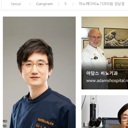
Seoul
Gangnam
5
마노메디비뇨기과의원 강남점
Seoul
Gangnam
6
우호철비뇨기과의원
Seoul
Gangnam
7
킴스비뇨기과의원
Seoul
Gangnam
8
하이맨남성의원 강남점
Seoul
Gangnam
9
퍼스트비뇨기과의원
Seoul
Gangnam
10
아담스비뇨기과의원
Seoul
Gangnam
11
제이제이비뇨기과의원
Seoul
Gangnam
12
예작비뇨기과의원
Seoul
Gangnam
13
세인트비뇨기과의원
Seoul
Gangnam
14
네오유여성비뇨기과의원
Seoul
Gangnam
15
대치엘비뇨기과의원
Seoul
Gangnam
16
진비뇨기과의원