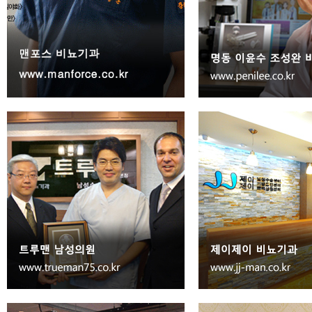
Seoul
Gangnam
17
블루비뇨기과의원
Seoul
Gangnam
18
연세플러스비뇨기과
Seoul
Gangnam
19
유로진남성의원
Seoul
Gangnam
20
네오비뇨기과
Seoul
Gangnam
21
금산한의원부설 전립선한방연
Seoul
Gangnam
22
스마트맨의원
Seoul
Gangnam
23
골드만비뇨기과 강남점
Seoul
Gangnam
24
견피부비뇨기과
Seoul
Gangnam
25
자이비뇨기과의원
Seoul
Gangnam
26
미즈러브여성비뇨기과의원
Seoul
Gangnam
27
제이엠비뇨기과의원
Seoul
Gangnam
28
선릉탑비뇨기과