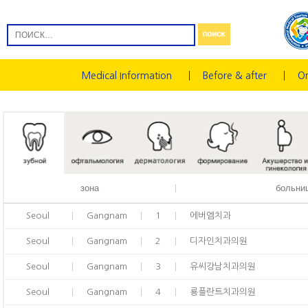
Medical Information
Before & after
On
зона
больни
Seoul
Gangnam
1
에버엠치과
Seoul
Gangnam
2
디자인치과의원
Seoul
Gangnam
3
유씨강남치과의원
Seoul
Gangnam
4
룡플란트치과의원