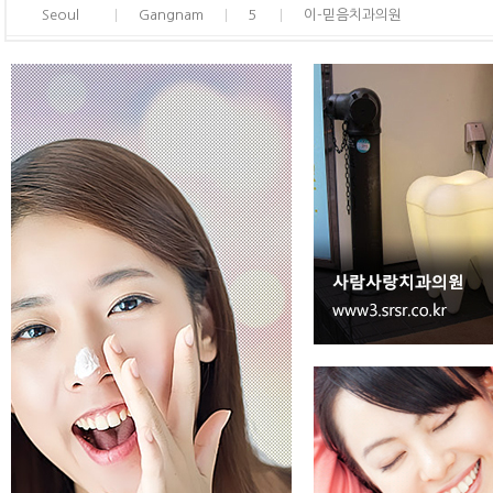
Seoul
Gangnam
5
이-믿음치과의원
Seoul
Gangnam
6
코리아페이스치과의원
Seoul
Gangnam
7
원데이치과의원
Seoul
Gangnam
8
뉴페이스치과병원
Seoul
Gangnam
9
디아트치과
Seoul
Gangnam
10
신사이사랑치과
Seoul
Gangnam
11
사랑의치과
Seoul
Gangnam
12
아름치과
Seoul
Gangnam
13
서울매스티지치과의원
Seoul
Gangnam
14
투명치과의원
Seoul
Gangnam
15
W스타일치과
Seoul
Gangnam
16
강남스타28치과