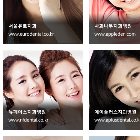
Seoul
Gangnam
17
사랑이아프니치과의원
Seoul
Gangnam
18
제아치과병원
Seoul
Gangnam
19
와이케이콜럼비아치과의원
Seoul
Gangnam
20
서울유로치과의원
Seoul
Gangnam
21
라미치과
Seoul
Gangnam
22
위즈치과의원
Seoul
Gangnam
23
CCL치과의원
Seoul
Gangnam
24
아이디치과의원
Seoul
Gangnam
25
에버스마일치과의원
Seoul
Gangnam
26
노병현치과의원
Seoul
Gangnam
27
에이블 치과의원
Seoul
Gangnam
28
포시즌치과의원