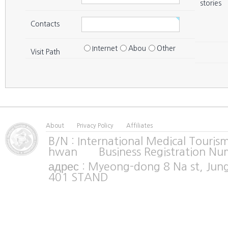
Seoul
Gangnam
41
김형주치과의원
stories
Seoul
Gangnam
42
메가치과의원
Contacts
Seoul
Gangnam
43
세인트루이스치과의원
Internet
Abou
Other
Visit Path
Seoul
Gangnam
44
아이비라인 치과의원
Seoul
Gangnam
45
이근국치과
Seoul
Gangnam
46
유앤아이아덴스치과의원
Seoul
Gangnam
47
로덴예쁜얼굴치과의원
About
Privacy Policy
Affiliates
Seoul
Gangnam
48
4월31일치과의원
B/N : International Medical Tour
hwan Business Registration Nu
Seoul
Gangnam
49
의담치과의원
адрес : Myeong-dong 8 Na st, Jun
Seoul
Gangnam
50
강남덴포유치과의원
401 STAND
Seoul
Gangnam
51
서울메이치과의원
Seoul
Gangnam
52
서울엔에이치과의원
Seoul
Gangnam
53
압구정예치과의원