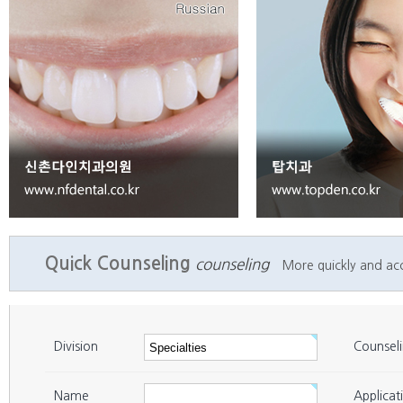
Seoul
Gangnam
29
일레븐치과의원
Seoul
Gangnam
30
다이아치과의원
Seoul
Gangnam
31
미소그린치과 신사점
Seoul
Gangnam
32
홍순호 치과
Seoul
Gangnam
33
그린몰치과의원
Seoul
Gangnam
34
서울미소치과의원
Seoul
Gangnam
35
아너스치과 압구정점
Seoul
Gangnam
36
연세에이플란트치과의원
Quick Counseling
counseling
More quickly and accu
Seoul
Gangnam
37
압구정웰치과의원
Seoul
Gangnam
38
이바루기치과
Seoul
Gangnam
39
오케이치과의원
Division
Counsel
Seoul
Gangnam
40
이성복치과의원
Name
Applicat