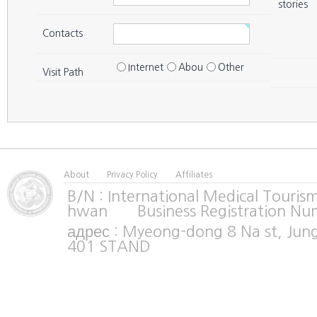
Seoul
Nowon
41
박성제내과의원
stories
Seoul
Eunpyeong
42
건강그린내과의원
Contacts
Seoul
Eunpyeong
43
은평연세병원
Internet
Abou
Other
Visit Path
Seoul
Eunpyeong
44
서울성모내과의원
Seoul
Eunpyeong
45
구파발연세내과의원
Seoul
Eunpyeong
46
삼성속편한 의원
Seoul
Eunpyeong
47
김원중내과의원
About
Privacy Policy
Affiliates
Seoul
Eunpyeong
48
강창원내과의원
B/N : International Medical Tour
hwan Business Registration Nu
Seoul
Seodaemun
49
채내과
адрес : Myeong-dong 8 Na st, Jun
Seoul
Mapo
50
이내과의원
401 STAND
Seoul
Mapo
51
누리꿈서울아산내과의원
Seoul
Gangseo
52
천내과의원
Seoul
Gangseo
53
서울강내과의원