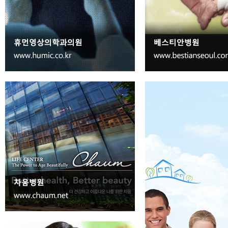
Seoul
Junggu
17
수내과의원
Seoul
Junggu
18
서울송내과
Seoul
Dongdaemun
19
속편한내과의원
Seoul
Dongdaemun
20
강북으뜸내과의원
Seoul
Dongdaemun
21
김현우내과의원
Seoul
Yongsan
22
연세세림내과의원
Seoul
Sungdong
23
행복한내과의원
Seoul
Gwangjin
24
e서울내과의원
Seoul
Gwangjin
25
위앤장 신성내과
Seoul
Gwangjin
26
서울엠비내과의원
Seoul
Seongbuk
27
고운숨결내과의원
Seoul
Seongbuk
28
리츠서울내과의원