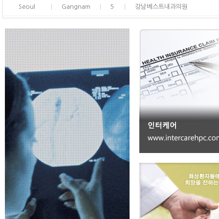
Seoul
Gangnam
5
강남베스트내과의원
Seoul
Gangnam
6
선한목자병원 건강검진센터
Seoul
Gangnam
7
김형건내과의원
Seoul
Seocho
8
휴먼영상의학센터
Seoul
Seocho
9
K내과의원
Seoul
Seocho
10
가야내과산부인과의원
Seoul
Songpa
11
건강한내과의원
Seoul
Songpa
12
킴스의원
Seoul
Songpa
13
잠실연세내과의원
Seoul
Songpa
14
햇살가득내과의원
Seoul
Songpa
15
서울아산샘내과의원
Seoul
Songpa
16
김정훈내과의원