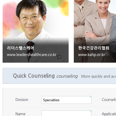
Seoul
Seongbuk
29
에스메디센터내과외과의원
Seoul
Seongbuk
30
서울우리내과의원
Seoul
Gangbuk
31
건강드림내과의원
Seoul
Gangbuk
32
강북연세내과의원
Seoul
Gangbuk
33
메트로내과의원
Seoul
Gangbuk
34
내일내과의원 강북점
Seoul
Nowon
35
유덕기내과의원
Seoul
Nowon
36
건강미소내과의원
Quick Counseling
counseling
More quickly and accu
Seoul
Nowon
37
제민통합내과정형외과의원
Seoul
Nowon
38
노원방사선과의원
Seoul
Nowon
39
중계우리들의원
Division
Counsel
Seoul
Nowon
40
위앤장 이원표내과
Name
Applicat